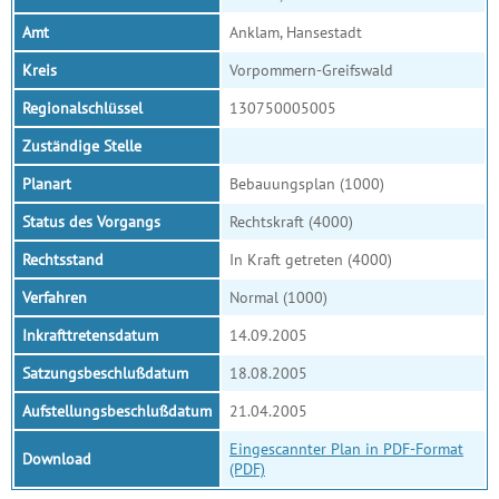
Amt
Anklam, Hansestadt
Kreis
Vorpommern-Greifswald
Regionalschlüssel
130750005005
Zuständige Stelle
Planart
Bebauungsplan (1000)
Status des Vorgangs
Rechtskraft (4000)
Rechtsstand
In Kraft getreten (4000)
Verfahren
Normal (1000)
Inkrafttretensdatum
14.09.2005
Satzungsbeschlußdatum
18.08.2005
Aufstellungsbeschlußdatum
21.04.2005
Eingescannter Plan in PDF-Format
Download
(PDF)