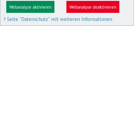
Webanalyse aktivieren
Webanalyse deaktivieren
Seite "Datenschutz" mit weiteren Informationen
BAU- UND PLANUNGSPORTAL M-V
Bauleitpläne und Satzungen
Pläne in Aufstellung
IMPRESSUM
Datenschutz
Impressum