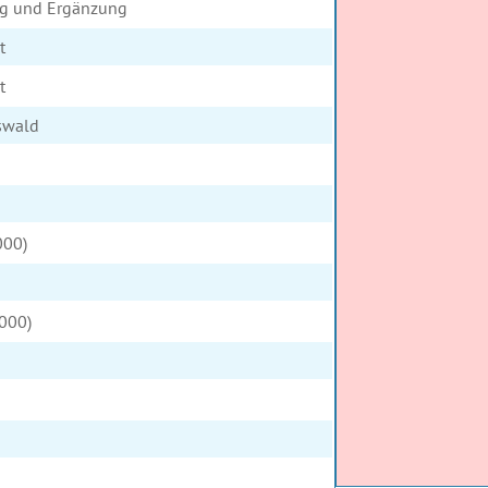
ng und Ergänzung
t
t
swald
000)
4000)