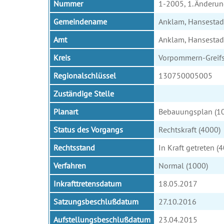
Nummer
1-2005, 1. Änderu
Gemeindename
Anklam, Hansestad
Amt
Anklam, Hansestad
Kreis
Vorpommern-Greif
Regionalschlüssel
130750005005
Zuständige Stelle
Planart
Bebauungsplan (1
Status des Vorgangs
Rechtskraft (4000)
Rechtsstand
In Kraft getreten (
Verfahren
Normal (1000)
Inkrafttretensdatum
18.05.2017
Satzungsbeschlußdatum
27.10.2016
Aufstellungsbeschlußdatum
23.04.2015