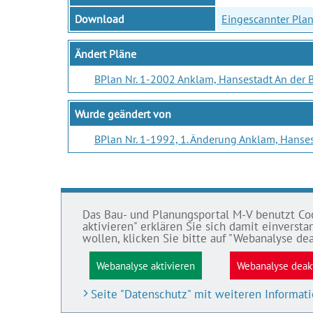
Download
Eingescannter Plan
Ändert Pläne
BPlan Nr. 1-2002 Anklam, Hansestadt An der 
Wurde geändert von
BPlan Nr. 1-1992, 1. Änderung Anklam, Hanses
Das Bau- und Planungsportal M-V benutzt Cook
BAU- UND
IMPRE
aktivieren" erklären Sie sich damit einvers
PLANUNGSPORTAL M-V
wollen, klicken Sie bitte auf "Webanalyse dea
Datens
Bauleitpläne und Satzungen
Webanalyse aktivieren
Webanalyse deak
Impre
Pläne in Aufstellung
Barrier
Seite "Datenschutz" mit weiteren Informat