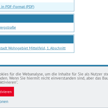
 in PDF-Format (PDF)
Bergstraße
tadt Wohngebiet Mittelfeld, 1. Abschnitt
ies für die Webanalyse, um die Inhalte für Sie als Nutzer ste
SSUM
tanden. Wenn Sie hiermit nicht einverstanden sind, aber das 
ktivieren".
chutz
tivieren
ssum
efreiheit
ionen