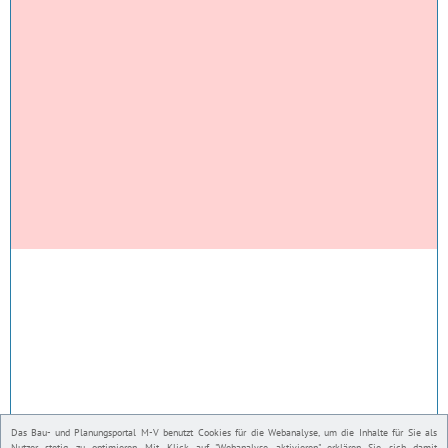
Das Bau- und Planungsportal M-V benutzt Cookies für die Webanalyse, um die Inhalte für Sie als
Nutzer stetig zu optimieren. Mit Klick auf "Webanalyse aktivieren" erklären Sie sich damit