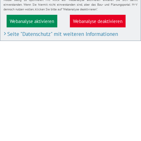
einverstanden. Wenn Sie hiermit nicht einverstanden sind, aber das Bau- und Planungsportal M-V
dennoch nutzen wollen, klicken Sie bitte auf "Webanalyse deaktivieren".
Webanalyse aktivieren
Webanalyse deaktivieren
Seite "Datenschutz" mit weiteren Informationen
BAU- UND PLANUNGSPORTAL M-V
Bauleitpläne und Satzungen
Pläne in Aufstellung
IMPRESSUM