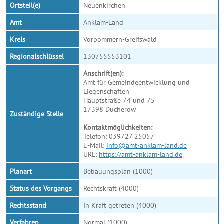
Ortsteil(e)
Neuenkirchen
Amt
Anklam-Land
Kreis
Vorpommern-Greifswald
Regionalschlüssel
130755553101
Anschrift(en):
Amt für Gemeindeentwicklung und
Liegenschaften
Hauptstraße 74 und 75
17398 Ducherow
Zuständige Stelle
Kontaktmöglichkeiten:
Telefon: 039727 25057
E-Mail:
info@amt-anklam-land.de
URL:
https://amt-anklam-land.de
Planart
Bebauungsplan (1000)
Status des Vorgangs
Rechtskraft (4000)
Rechtsstand
In Kraft getreten (4000)
Verfahren
Normal (1000)