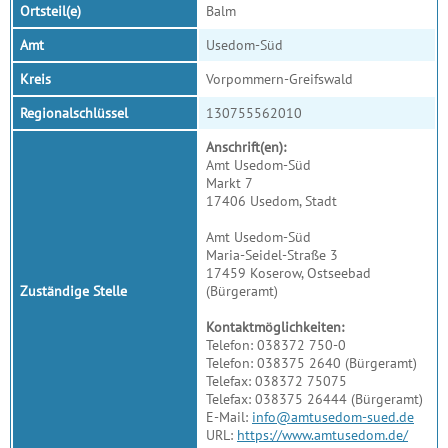
Ortsteil(e)
Balm
Amt
Usedom-Süd
Kreis
Vorpommern-Greifswald
Regionalschlüssel
130755562010
Anschrift(en):
Amt Usedom-Süd
Markt 7
17406 Usedom, Stadt
Amt Usedom-Süd
Maria-Seidel-Straße 3
17459 Koserow, Ostseebad
Zuständige Stelle
(Bürgeramt)
Kontaktmöglichkeiten:
Telefon: 038372 750-0
Telefon: 038375 2640 (Bürgeramt)
Telefax: 038372 75075
Telefax: 038375 26444 (Bürgeramt)
E-Mail:
info@amtusedom-sued.de
URL:
https://www.amtusedom.de/