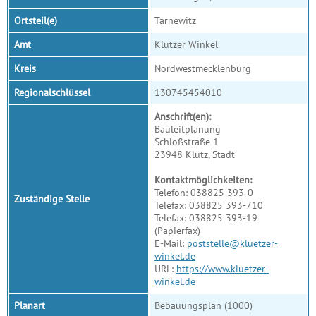
Ortsteil(e)
Tarnewitz
Amt
Klützer Winkel
Kreis
Nordwestmecklenburg
Regionalschlüssel
130745454010
Anschrift(en):
Bauleitplanung
Schloßstraße 1
23948 Klütz, Stadt
Kontaktmöglichkeiten:
Telefon: 038825 393-0
Zuständige Stelle
Telefax: 038825 393-710
Telefax: 038825 393-19
(Papierfax)
E-Mail:
poststelle@kluetzer-
winkel.de
URL:
https://www.kluetzer-
winkel.de
Planart
Bebauungsplan (1000)