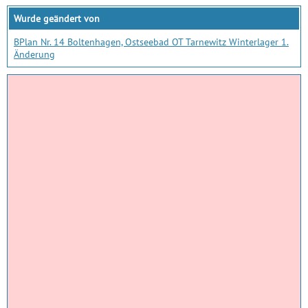
Wurde geändert von
BPlan Nr. 14 Boltenhagen, Ostseebad OT Tarnewitz Winterlager 1.
Änderung