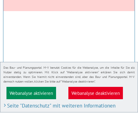
Das Bau- und Planungsportal M-V benutzt Cookies für die Webanalyse, um die Inhalte für Sie als
Nutzer stetig zu optimieren. Mit Klick auf "Webanalyse aktivieren" erklären Sie sich damit
einverstanden. Wenn Sie hiermit nicht einverstanden sind, aber das Bau- und Planungsportal M-V
dennoch nutzen wollen, klicken Sie bitte auf "Webanalyse deaktivieren".
Webanalyse aktivieren
Webanalyse deaktivieren
Seite "Datenschutz" mit weiteren Informationen