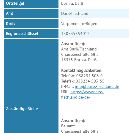
Ortsteil(e)
Born a. Darß
Amt
Darß/Fischland
Kreis
Vorpommern-Rügen
Regionalschlüssel
130735354012
Anschrift(en):
Amt Darß/Fischland
Chausseestraße 68 a
18375 Born a. Darß
Kontaktmöglichkeiten:
Telefon: 038234 503-0
Telefax: 038234 503-55
E-Mail:
info@darss-fischland.de
URL:
https://www.darss-
fischland.de/de/
Zuständige Stelle
Anschrift(en):
Bauamt
Chausseestraße 68 a