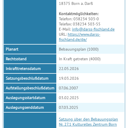
18375 Born a. Darß
Kontaktmöglichkeiten:
Telefon: 038234 503-0
Telefax: 038234 503-55
E-Mail:
info@darss-fischland.de
URL:
https://www.darss-
fischland.de/de/
Planart
Bebauungsplan (1000)
Rechtsstand
In Kraft getreten (4000)
Inkrafttretensdatum
22.05.2026
Satzungsbeschlußdatum
19.03.2026
Aufstellungsbeschlußdatum
07.06.2007
Auslegungsstartdatum
03.02.2025
Auslegungsenddatum
07.03.2025
Satzung über den Bebauungsplan
Nr. 27.1 Kulturelles Zentrum Born