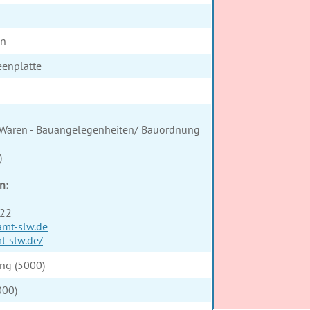
en
enplatte
 Waren - Bauangelegenheiten/ Bauordnung
4
)
n:
0
122
amt-slw.de
t-slw.de/
ng (5000)
000)