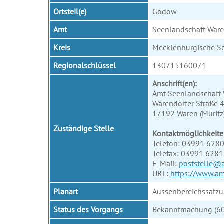
Ortsteil(e)
Godow
Amt
Seenlandschaft War
Kreis
Mecklenburgische Se
Regionalschlüssel
130715160071
Anschrift(en):
Amt Seenlandschaft
Warendorfer Straße 
17192 Waren (Müritz
Zuständige Stelle
Kontaktmöglichkeite
Telefon: 03991 628
Telefax: 03991 628
E-Mail:
poststelle@
URL:
https://www.am
Planart
Aussenbereichssatzu
Status des Vorgangs
Bekanntmachung (6