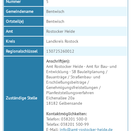
Nummer
5
Gemeindename
Bentwisch
Ortsteil(e)
Bentwisch
Amt
Rostocker Heide
Kreis
Landkreis Rostock
Regionalschlüssel
130725260012
Anschrift(en):
Amt Rostocker Heide - Amt für Bau- und
Entwicklung - SB Bauleitplanung /
Bauanträge / Straßenbau- und
Erschließungsbeiträge /
Genehmigungsfreistellungen /
Planfeststellungsverfahren
Zuständige Stelle
Eichenallee 20a
18182 Gelbensande
Kontaktmöglichkeiten:
Telefon: 038201 500-0
Telefax: 038201 500-99
E-Mail:
info@amt-rostocker-heide.de