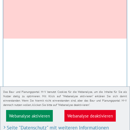
Das Bau- und Planungsportal M-V benutzt Cookies für die Webanalyse, um die Inhalte für Sie als
Nutzer stetig zu optimieren. Mit Klick auf "Webanalyse aktivieren" erklären Sie sich damit
einverstanden. Wenn Sie hiermit nicht einverstanden sind, aber das Bau- und Planungsportal M-V
dennoch nutzen wollen, klicken Sie bitte auf "Webanalyse deaktivieren".
Webanalyse aktivieren
Webanalyse deaktivieren
Seite "Datenschutz" mit weiteren Informationen