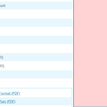
tadt
0)
00)
Format (PDF)
lan (PDF)