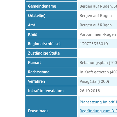
Gemeindename
Bergen auf Rügen, S
Ortsteil(e)
Bergen auf Rügen
Amt
Bergen auf Rügen
Kreis
Vorpommern-Rügen
Regionalschlüssel
130735353010
Zuständige Stelle
Planart
Bebauungsplan (100
Rechtsstand
In Kraft getreten (40
Verfahren
Parag13a (3000)
Inkrafttretensdatum
26.10.2018
Plansatzung im pdf-
Downloads
Begründung zum B-P